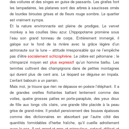
des voitures et des singes en guise de passants. Les girafes font
les lampadaires, les platanes sont des arbres à saucisses ornés
de lourdes biroutes grises et de fleurs rouge sombre. Le quartier
est vraiment sympa.
Et la nature environnante est pleine de prodiges. Le vervet
monkey a les couilles bleu azur. L’hippopotame promène sous
l’eau son grand tonneau de corps. Entièrement immergé, il
galope sur le fond de la rivière avec la grâce légère d’un
astronaute sur la lune – attitude irresponsable qui ne l’empêche
pas d’être
socialement schizophrène
. Le zèbre est pétomane ; le
chimpanzé moyen est
plus expressif
qu’un homme barbu. Les
termites cultivent des champignons dans de petites montagnes
qui durent plus de cent ans. Le léopard se déguise en impala.
L’enfant babouin a un parrain.
Mais moi, je trouve que rien ne dépasse en poésie l’éléphant. Il a
de grandes oreilles flottantes battant lentement comme des
voiles, quatre grosses pattes en porte-parapluie, des yeux doux
de fille aux longs cils clairs, une grande tête placide à la peau
grise de grand-mère. Il produit pensivement des bouses épaisses
comme des dictionnaires en absorbant par l’autre côté des
quantités formidables d’herbe fraîche, qu’il cueille adroitement
avec le nez. Il est grand et gros et miraculeux, pataud, délicat et