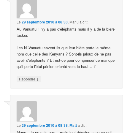
Le
29 septembre 2010 à 08:30
,
Manu
a dit :
Au Vanuatu il n'y a pas d'éléphants mais il y a de la bière
tusker.
Les Ni-Vanuatu savent ils que leur bière porte le même
nom que celle des Kenyans ? Sont-ils jaloux de ne pas
avoir d'éléphants ? Et est-ce pour compenser ce manque
qu'il porte l'étui pénien orienté vers le haut… ?
↓
Répondre
Le
29 septembre 2010 à 08:38
,
Matt
a dit :
Manu : Je ne sais pas… mais leur dégaine avec ça doit