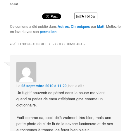
beauf
Follow
Ce contenu a été publié dans
Autres
,
Chroniques
par
Matt
. Mettez-le
en favori avec son
permalien
.
4 RÉFLEXIONS AU SUJET DE «
OUT OF KINSHASA
»
Le
25 septembre 2010 à 11:20
,
ben
a dit :
Un fugitif souvenir de pétard dans la bouse me vient
quand tu parles de caca d'éléphant gros comme un
dictionnaire.
Ecrit comme ca, c'est déjà vraiment très bien, mais une
petite photo de ci de là de la savane lumineuse et de ses
autochtones à trompe, ca ferait bien plaisir.