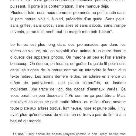
puissant. Il porte à la contemplation. Il me manque déjà.
Plusieurs fois, nous nous sommes promenés au petit matin dans
le parc naturel voisin, à pied, précédés d’un guide. Sans poils,
sans griffes, sans crocs, sans ailes et sans sabots, sans trompe
ni venin, je me suis senti tout nu malgré mon bob Tusker*.
Le temps est plus long dans ces promenades que dans les
virées en voiture, où l’on vrombit d’un animal à un autre dans le
cliquetis des appareils photos. On marche un peu et l’on s’arrête
beaucoup. On écoute, on touche, on goûte. Le guide lit pour nous
dans les signes de la nature comme un interprète le ferait d’un
texte hébreu. Les mains derrière le dos, on admire en silence un
crâne de pachyderme, une plante bizarroïde, un insecte
inquiétant, une trace de lion, des cacas d’animaux variés. Ça
vous paraît un peu décevant ? Vu comme ça peut-être… Mais
mal réveillés dans ce petit matin frileux, au milieu d’une savane
toute plate aux arbres tordus, lumineuse, rose et jaune pâle, il n’y
avait plus qu’une chose de vraie : on ne trouve pas de limite à la
beauté du monde.
*
Le bob Tusker habille les beaufs kenyans comme le bob Ricard habille mon