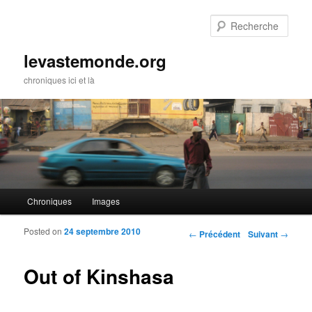
Rech
levastemonde.org
chroniques ici et là
Menu principal
Chroniques
Images
Aller au contenu principal
Aller au contenu secondaire
Posted on
24 septembre 2010
Navigation des articles
←
Précédent
Suivant
→
Out of Kinshasa