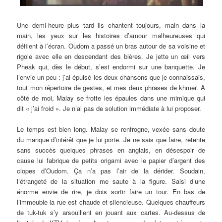
Une demi-heure plus tard ils chantent toujours, main dans la
main, les yeux sur les histoires d’amour malheureuses qui
défilent à l’écran. Oudom a passé un bras autour de sa voisine et
rigole avec elle en descendant des bières. Je jette un œil vers
Pheak qui, dès le début, s’est endormi sur une banquette. Je
l’envie un peu : j’ai épuisé les deux chansons que je connaissais,
tout mon répertoire de gestes, et mes deux phrases de khmer. A
côté de moi, Malay se frotte les épaules dans une mimique qui
dit « j’ai froid ». Je n’ai pas de solution immédiate à lui proposer.
Le temps est bien long. Malay se renfrogne, vexée sans doute
du manque d’intérêt que je lui porte. Je ne sais que faire, retente
sans succès quelques phrases en anglais, en désespoir de
cause lui fabrique de petits origami avec le papier d’argent des
clopes d’Oudom. Ça n’a pas l’air de la dérider. Soudain,
l’étrangeté de la situation me saute à la figure. Saisi d’une
énorme envie de rire, je dois sortir faire un tour. En bas de
l’immeuble la rue est chaude et silencieuse. Quelques chauffeurs
de tuk-tuk s’y arsouillent en jouant aux cartes. Au-dessus de