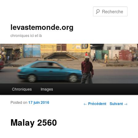
Rech
levastemonde.org
chroniques ici et là
Menu principal
Chroniques
Images
Aller au contenu principal
Aller au contenu secondaire
Posted on
17 juin 2016
Navigation des articles
←
Précédent
Suivant
→
Malay 2560