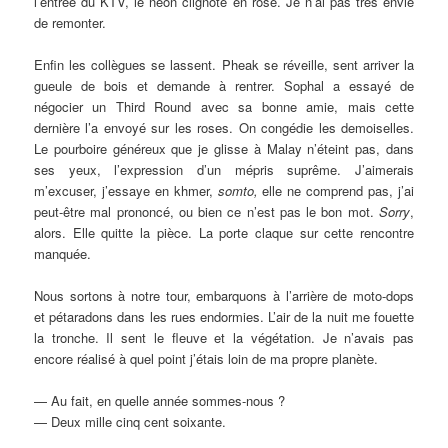
l’entrée du KTV, le néon clignote en rose. Je n’ai pas très envie
de remonter.
Enfin les collègues se lassent. Pheak se réveille, sent arriver la
gueule de bois et demande à rentrer. Sophal a essayé de
négocier un Third Round avec sa bonne amie, mais cette
dernière l’a envoyé sur les roses. On congédie les demoiselles.
Le pourboire généreux que je glisse à Malay n’éteint pas, dans
ses yeux, l’expression d’un mépris suprême. J’aimerais
m’excuser, j’essaye en khmer,
somto,
elle ne comprend pas, j’ai
peut-être mal prononcé, ou bien ce n’est pas le bon mot.
Sorry
,
alors. Elle quitte la pièce. La porte claque sur cette rencontre
manquée.
Nous sortons à notre tour, embarquons à l’arrière de moto-dops
et pétaradons dans les rues endormies. L’air de la nuit me fouette
la tronche. Il sent le fleuve et la végétation. Je n’avais pas
encore réalisé à quel point j’étais loin de ma propre planète.
— Au fait, en quelle année sommes-nous ?
— Deux mille cinq cent soixante.