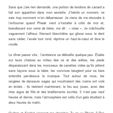
Sans que j’aie rien demandé, une portion de tendons de canard a
fait son apparition dans mon assiette. J’hésite un moment, ne
sais trop comment m’en débarrasser. Je viens de me résoudre à
l’enfourner quand Pheak vient s’installer à côté de moi et,
brandissant son verre de bière, me dit : « clear ». Je mâchouille
vaguement l’affreux filament blanchâtre qui glisse sous la dent
sans céder, l’avale tout rond, réprime un haut-le-cœur et lève le
coude.
Le dîner passe vite ; l’ambiance se débraille quelque peu. Étalés
sur leurs chaises au milieu des os et des arêtes, les pieds
disparaissant dans les monceaux de canettes vides qu’ils jettent
sans façons sous la table, les convives beuglent pour se faire
entendre par-dessus la musique. Tout autour de nous, les
rangées de danseurs sages qui moulinaient des mains ont volé
en éclats : ils twistent maintenant, le feu aux joues, avec des
rires aigus de fille et des braillements excités. Il n’est pas neuf
heures et demie, mais l’atmosphère est celle d’un gala étudiant à
deux heures du matin.
Oudom et Sophal viennent me chercher. Tu as vu Pheak ? Pas