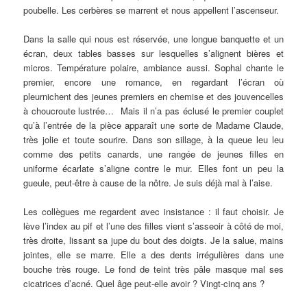
poubelle. Les cerbères se marrent et nous appellent l’ascenseur.
Dans la salle qui nous est réservée, une longue banquette et un
écran, deux tables basses sur lesquelles s’alignent bières et
micros. Température polaire, ambiance aussi. Sophal chante le
premier, encore une romance, en regardant l’écran où
pleurnichent des jeunes premiers en chemise et des jouvencelles
à choucroute lustrée… Mais il n’a pas éclusé le premier couplet
qu’à l’entrée de la pièce apparaît une sorte de Madame Claude,
très jolie et toute sourire. Dans son sillage, à la queue leu leu
comme des petits canards, une rangée de jeunes filles en
uniforme écarlate s’aligne contre le mur. Elles font un peu la
gueule, peut-être à cause de la nôtre. Je suis déjà mal à l’aise.
Les collègues me regardent avec insistance : il faut choisir. Je
lève l’index au pif et l’une des filles vient s’asseoir à côté de moi,
très droite, lissant sa jupe du bout des doigts. Je la salue, mains
jointes, elle se marre. Elle a des dents irrégulières dans une
bouche très rouge. Le fond de teint très pâle masque mal ses
cicatrices d’acné. Quel âge peut-elle avoir ? Vingt-cinq ans ?