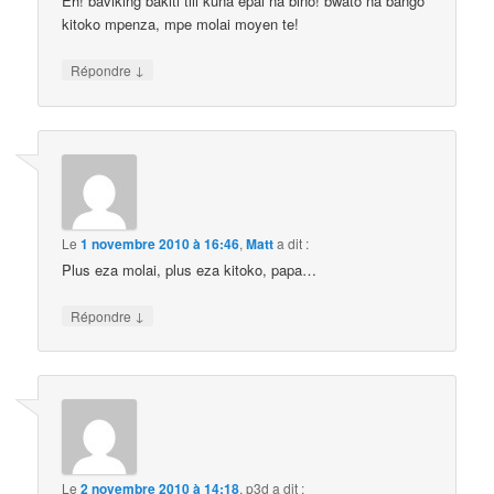
Eh! baviking bakiti tiii kuna epai na bino! bwato na bango
kitoko mpenza, mpe molai moyen te!
↓
Répondre
Le
1 novembre 2010 à 16:46
,
Matt
a dit :
Plus eza molai, plus eza kitoko, papa…
↓
Répondre
Le
2 novembre 2010 à 14:18
,
p3d
a dit :