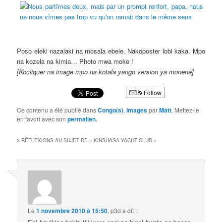
Poso eleki nazalaki na mosala ebele. Nakoposter lobi kaka. Mpo
na kozela na kimia… Photo mwa moke !
[Kocliquer na image mpo na kotala yango version ya monene]
Follow
Ce contenu a été publié dans
Congo(s)
,
Images
par
Matt
. Mettez-le
en favori avec son
permalien
.
3 RÉFLEXIONS AU SUJET DE «
KINSHASA YACHT CLUB
»
Le
1 novembre 2010 à 15:50
,
p3d
a dit :