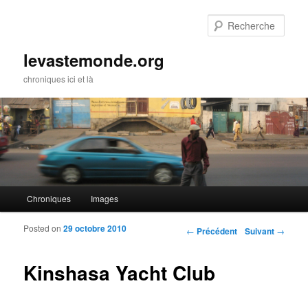
Rech
levastemonde.org
chroniques ici et là
Menu principal
Chroniques
Images
Aller au contenu principal
Aller au contenu secondaire
Posted on
29 octobre 2010
Navigation des articles
←
Précédent
Suivant
→
Kinshasa Yacht Club