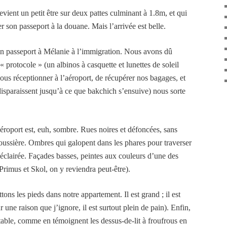
evient un petit être sur deux pattes culminant à 1.8m, et qui
r son passeport à la douane. Mais l’arrivée est belle.
on passeport à Mélanie à l’immigration. Nous avons dû
« protocole » (un albinos à casquette et lunettes de soleil
s réceptionner à l’aéroport, de récupérer nos bagages, et
disparaissent jusqu’à ce que bakchich s’ensuive) nous sorte
éroport est, euh, sombre. Rues noires et défoncées, sans
oussière. Ombres qui galopent dans les phares pour traverser
l éclairée. Façades basses, peintes aux couleurs d’une des
Primus et Skol, on y reviendra peut-être).
ons les pieds dans notre appartement. Il est grand ; il est
ur une raison que j’ignore, il est surtout plein de pain). Enfin,
utable, comme en témoignent les dessus-de-lit à froufrous en