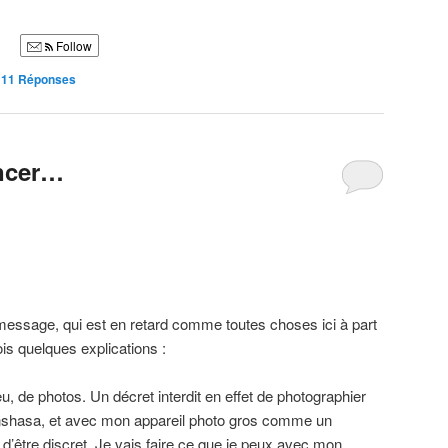
Follow
|
11
Réponses
ncer…
essage, qui est en retard comme toutes choses ici à part
ois quelques explications :
eu, de photos. Un décret interdit en effet de photographier
inshasa, et avec mon appareil photo gros comme un
le d’être discret. Je vais faire ce que je peux avec mon