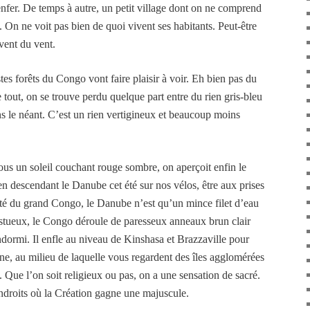
enfer. De temps à autre, un petit village dont on ne comprend
. On ne voit pas bien de quoi vivent ses habitants. Peut-être
ivent du vent.
stes forêts du Congo vont faire plaisir à voir. Eh bien pas du
tout, on se trouve perdu quelque part entre du rien gris-bleu
dans le néant. C’est un rien vertigineux et beaucoup moins
ous un soleil couchant rouge sombre, on aperçoit enfin le
n descendant le Danube cet été sur nos vélos, être aux prises
té du grand Congo, le Danube n’est qu’un mince filet d’eau
estueux, le Congo déroule de paresseux anneaux brun clair
ormi. Il enfle au niveau de Kinshasa et Brazzaville pour
e, au milieu de laquelle vous regardent des îles agglomérées
t. Que l’on soit religieux ou pas, on a une sensation de sacré.
ndroits où la Création gagne une majuscule.