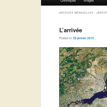
Chroniques
Images
Aller au contenu principal
Aller au contenu secondaire
ARCHIVES MENSUELLES :
JANVIE
L’arrivée
Posted on
29 janvier 2010