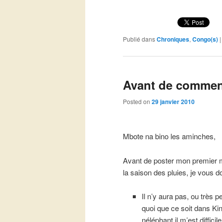
Publié dans
Chroniques
,
Congo(s)
Avant de comme
Posted on
29 janvier 2010
Mbote na bino les aminches,
Avant de poster mon premier m
la saison des pluies, je vous d
Il n’y aura pas, ou très p
quoi que ce soit dans K
néléphant il m’est diffici