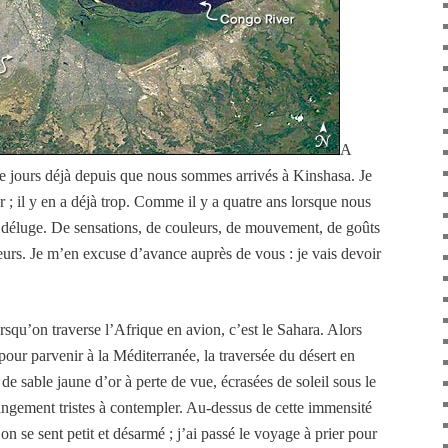
A
atre jours déjà depuis que nous sommes arrivés à Kinshasa. Je
r ; il y en a déjà trop. Comme il y a quatre ans lorsque nous
le déluge. De sensations, de couleurs, de mouvement, de goûts
eurs. Je m’en excuse d’avance auprès de vous : je vais devoir
squ’on traverse l’Afrique en avion, c’est le Sahara. Alors
our parvenir à la Méditerranée, la traversée du désert en
 de sable jaune d’or à perte de vue, écrasées de soleil sous le
rangement tristes à contempler. Au-dessus de cette immensité
 se sent petit et désarmé ; j’ai passé le voyage à prier pour