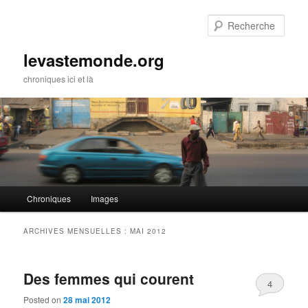
Rech
levastemonde.org
chroniques ici et là
Menu principal
Chroniques
Images
Aller au contenu principal
Aller au contenu secondaire
ARCHIVES MENSUELLES :
MAI 2012
Des femmes qui courent
4
Posted on
28 mai 2012