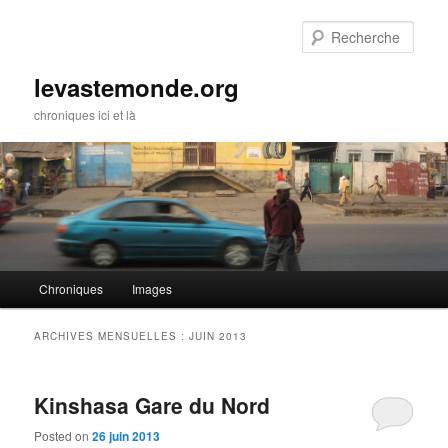
Rech
levastemonde.org
chroniques ici et là
Menu principal
Chroniques
Images
Aller au contenu principal
Aller au contenu secondaire
ARCHIVES MENSUELLES :
JUIN 2013
Kinshasa Gare du Nord
Posted on
26 juin 2013