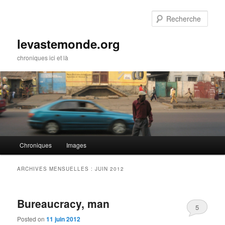
Rech
levastemonde.org
chroniques ici et là
Menu principal
Chroniques
Images
Aller au contenu principal
Aller au contenu secondaire
ARCHIVES MENSUELLES :
JUIN 2012
Bureaucracy, man
5
Posted on
11 juin 2012